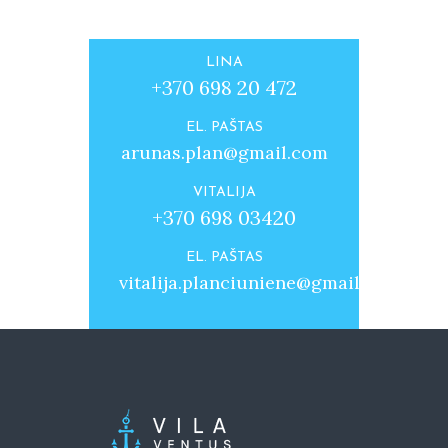
LINA
+370 698 20 472
EL. PAŠTAS
arunas.plan@gmail.com
VITALIJA
+370 698 03420
EL. PAŠTAS
vitalija.planciuniene@gmail.com