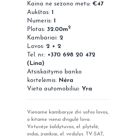
Kaina ne sezono metu:
€47
Aukštas:
1
Numeris:
1
2
Plotas:
32.00m
Kambariai:
2
Lovos:
2 + 2
Tel. nr.:
+370 698 20 472
(Lina)
Atsiskaitymo banko
kortelėmis:
Nėra
Vieta automobiliui:
Yra
Viename kambaryje dvi sofos lovos,
o kitame viena dvigulė lova.
Virtuvėje šaldytuvas, el. plytelė,
indai, įrankiai, el. virdulys. TV-SAT,