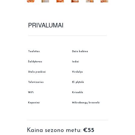
PRIVALUMAI
Tualetas
Dušo kabina
Šaldytuvas
Indai
Stalo įrankiai
Virdulys
Televizorius
El. plytelė
WiFi
Kriauklė
Kepsninė
Mikrobangų krosnelė
Kaina sezono metu:
€55