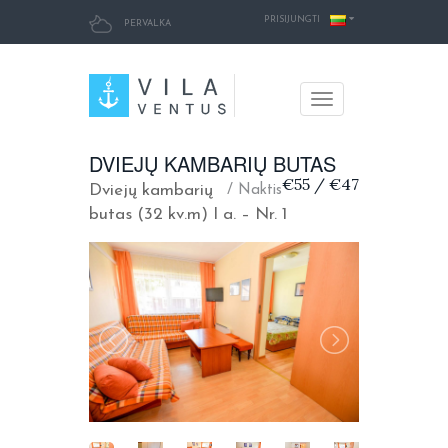
PRISIJUNGTI
PERVALKA
Toggle
navigation
DVIEJŲ KAMBARIŲ BUTAS
€55 / €47
Dviejų kambarių
/ Naktis
butas (32 kv.m) I a. – Nr. 1